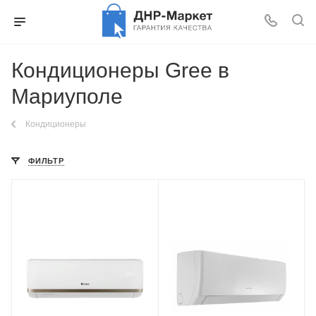
Кондиционеры Gree в
Мариуполе
Кондиционеры
ФИЛЬТР
Площадь помещения
Площадь помещения
20 кв. м.
20 кв. м.
Модель по площади, м.кв
Модель по площади, м.кв
7 (до 20 м²)
7 (до 20 м²)
Уровень шума в/б, Дб
Уровень шума в/б, Дб
23
22
Wi-Fi управление
Wi-Fi управление
Нет
Нет