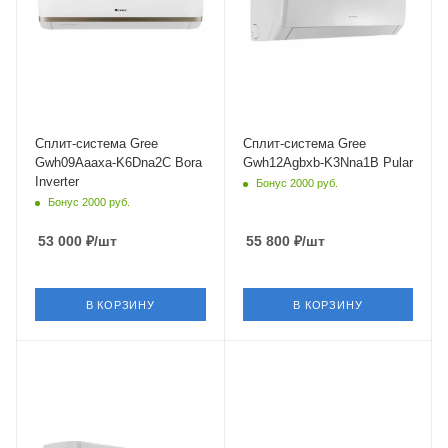
Инверторное управление
Wi-Fi управление
Да
Нет
Цвет
Инверторное управление
Белый
Нет
Мощность охлаждения
Цвет
2.65 кВт
Белый
Сплит-система Gree
Сплит-система Gree
Gwh09Aaaxa-K6Dna2C Bora
Gwh12Agbxb-K3Nna1B Pular
Мощность охлаждения
Inverter
Бонус 2000 руб.
3.25 кВт
Бонус 2000 руб.
53 000
₽
/шт
55 800
₽
/шт
В КОРЗИНУ
В КОРЗИНУ
Площадь помещения
Площадь помещения
35 кв. м.
35 кв. м.
Модель по площади, м.кв
Уровень шума в/б, Дб
12 (до 40 м²)
20