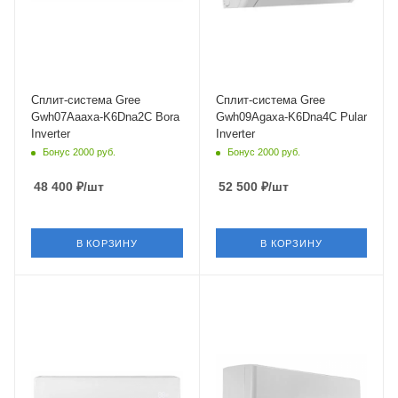
Да
Да
Инверторное управление
Цвет
Да
Белый
Цвет
Мощность охлаждения
Белый
2.65 кВт
Сплит-система Gree
Сплит-система Gree
Gwh07Aaaxa-K6Dna2C Bora
Gwh09Agaxa-K6Dna4C Pular
Мощность охлаждения
Inverter
Inverter
2.35 кВт
Бонус 2000 руб.
Бонус 2000 руб.
Страна бренда
Китай
48 400
₽
/шт
52 500
₽
/шт
В КОРЗИНУ
В КОРЗИНУ
Площадь помещения
Площадь помещения
25 кв. м.
35 кв. м.
Уровень шума в/б, Дб
Модель по площади, м.кв
28
12 (до 40 м²)
Wi-Fi управление
Уровень шума в/б, Дб
Да
25