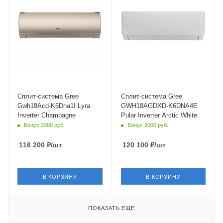
25
26
Wi-Fi управление
Wi-Fi управление
Да
Да
Инверторное управление
Цвет
Да
белый
Цвет
Мощность охлаждения
Шампань
5.3 кВт
Мощность охлаждения
Страна бренда
5.2 кВт
Китай
Сплит-система Gree
Сплит-система Gree
Gwh18Acd-K6Dna1I Lyra
GWH18AGDXD-K6DNA4E
Inverter Champagne
Pular Inverter Arctic White
Бонус 2000 руб.
Бонус 2000 руб.
116 200
₽
/шт
120 100
₽
/шт
В КОРЗИНУ
В КОРЗИНУ
ПОКАЗАТЬ ЕЩЕ