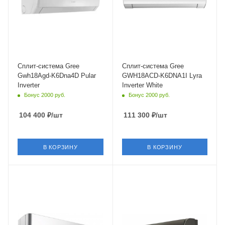
Инверторное управление
Инверторное управление
Да
Да
Цвет
Цвет
Белый
Белый
Мощность охлаждения
Мощность охлаждения
4.6 кВт
5.2 кВт
Сплит-система Gree
Сплит-система Gree
Gwh18Agd-K6Dna4D Pular
GWH18ACD-K6DNA1I Lyra
Страна бренда
Inverter
Inverter White
Китай
Бонус 2000 руб.
Бонус 2000 руб.
104 400
₽
/шт
111 300
₽
/шт
В КОРЗИНУ
В КОРЗИНУ
Площадь помещения
Площадь помещения
50 кв. м.
50 кв. м.
Модель по площади, м.кв
Уровень шума в/б, Дб
18 (до 60 м²)
25
Уровень шума в/б, Дб
Wi-Fi управление