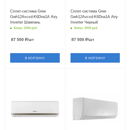
Мощность охлаждения
Мощность охлаждения
3.5 кВт
3.5 кВт
Сплит-система Gree
Сплит-система Gree
Gwh12Avcxd-K6Dna1A Airy
Gwh12Avcxd-K6Dna1A Airy
Inverter Шампань
Inverter Черный
Бонус 2000 руб.
Бонус 2000 руб.
87 500
₽
/шт
87 500
₽
/шт
В КОРЗИНУ
В КОРЗИНУ
Площадь помещения
Площадь помещения
50 кв. м.
50 кв. м.
Модель по площади, м.кв
Уровень шума в/б, Дб
18 (до 60 м²)
25
Уровень шума в/б, Дб
Wi-Fi управление
31
Нет
Wi-Fi управление
Инверторное управление
Нет
Нет