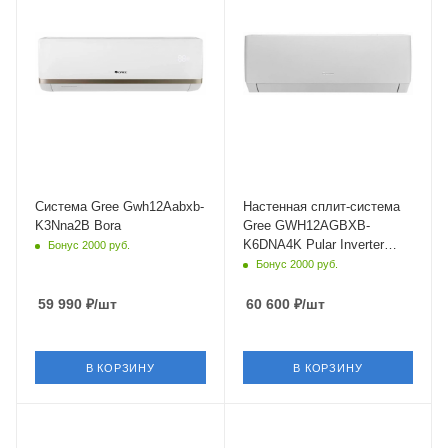
12 (до 40 м²)
24
Уровень шума в/б, Дб
Wi-Fi управление
33
Да
Wi-Fi управление
Цвет
Нет
белый
Инверторное управление
Мощность охлаждения
Нет
3.517 кВт
Цвет
Страна бренда
Белый
Китай
Система Gree Gwh12Aabxb-
Настенная сплит-система
K3Nna2B Bora
Gree GWH12AGBXB-
Мощность охлаждения
K6DNA4K Pular Inverter
Бонус 2000 руб.
3.25 кВт
ECO
Бонус 2000 руб.
59 990
₽
/шт
60 600
₽
/шт
В КОРЗИНУ
В КОРЗИНУ
Площадь помещения
Площадь помещения
30 кв. м.
25 кв. м.