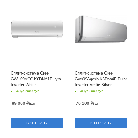
Уровень шума в/б, Дб
Модель по площади, м.кв
25
9 (до 30 м²)
Wi-Fi управление
Уровень шума в/б, Дб
Да
24
Инверторное управление
Wi-Fi управление
Да
Да
Цвет
Инверторное управление
Белый
Да
Мощность охлаждения
Цвет
2.7 кВт
Серебристый
Сплит-система Gree
Сплит-система Gree
GWH09ACC-K6DNA1F Lyra
Gwh09Agcxb-K6Dna4F Pular
Страна бренда
Мощность охлаждения
Inverter White
Inverter Arctic Silver
Китай
2.7 кВт
Бонус 2000 руб.
Бонус 2000 руб.
Страна бренда
Китай
69 000
₽
/шт
70 100
₽
/шт
В КОРЗИНУ
В КОРЗИНУ