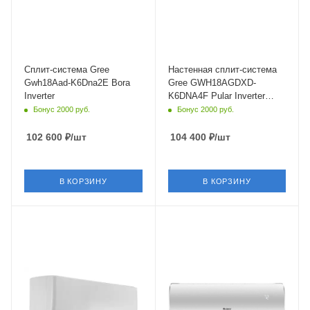
Да
белый
Цвет
Мощность охлаждения
Белый
5.275 кВт
Мощность охлаждения
Страна бренда
4.6 кВт
Китай
Сплит-система Gree
Настенная сплит-система
Gwh18Aad-K6Dna2E Bora
Gree GWH18AGDXD-
Inverter
K6DNA4F Pular Inverter
ECO
Бонус 2000 руб.
Бонус 2000 руб.
102 600
₽
/шт
104 400
₽
/шт
В КОРЗИНУ
В КОРЗИНУ
Площадь помещения
Площадь помещения
50 кв. м.
50 кв. м.
Уровень шума в/б, Дб
Уровень шума в/б, Дб
24
30
Wi-Fi управление
Wi-Fi управление
Да
Да