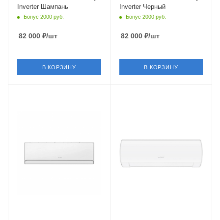
Inverter Шампань
Inverter Черный
Бонус 2000 руб.
Бонус 2000 руб.
82 000
₽
/шт
82 000
₽
/шт
В КОРЗИНУ
В КОРЗИНУ
Площадь помещения
Площадь помещения
35 кв. м.
70 кв. м.
Уровень шума в/б, Дб
Уровень шума в/б, Дб
19
27
Wi-Fi управление
Wi-Fi управление
Да
Да
Инверторное управление
Инверторное управление
Да
Да
Цвет
Цвет
Белый
Белый
Мощность охлаждения
Мощность охлаждения