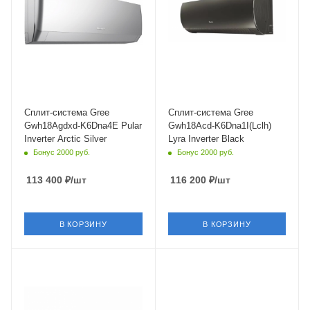
26
Да
Wi-Fi управление
Инверторное управление
Да
Да
Инверторное управление
Цвет
Да
Черный
Цвет
Мощность охлаждения
Серебристый
5.2 кВт
Сплит-система Gree
Сплит-система Gree
Gwh18Agdxd-K6Dna4E Pular
Gwh18Acd-K6Dna1I(Lclh)
Мощность охлаждения
Inverter Arctic Silver
Lyra Inverter Black
5.3 кВт
Бонус 2000 руб.
Бонус 2000 руб.
Страна бренда
Китай
113 400
₽
/шт
116 200
₽
/шт
В КОРЗИНУ
В КОРЗИНУ
Площадь помещения
Площадь помещения
50 кв. м.
50 кв. м.
Уровень шума в/б, Дб
Уровень шума в/б, Дб