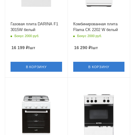
Объем духовки
Гриль
50 л
нет
Гриль
Класс энергопотребления
нет
A
Газовая плита DARINA F1
Комбинированная плита
3015W белый
Flama CK 2202 W белый
Число газовых конфорок
Материал решетки
Бонус 2000 руб.
Бонус 2000 руб.
4 шт
эмаль
Конвекция в духовке
Число газовых конфорок
16 199
₽
/шт
16 290
₽
/шт
нет
2 шт
Материал решеток
Конвекция в духовке
нет
(держателей)
В КОРЗИНУ
В КОРЗИНУ
чугун
Материал решеток
Глубина
(держателей)
56 см
эмалированная сталь
Конвекция
нет
Крышка
нет
Объем духовки
48.7 л
Гриль
нет