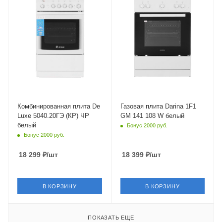
Крышка
Тип духовки
стеклянная
газовая
Тип духовки
Газ-контроль духовки
электрическая
есть
Объем духовки
Электроподжиг
43 л
есть
Гриль
Объем духовки
есть
50 л
Число газовых конфорок
Гриль
4 шт
нет
Комбинированная плита De
Газовая плита Darina 1F1
Luxe 5040.20ГЭ (КР) ЧР
GM 141 108 W белый
Конвекция в духовке
Число газовых конфорок
белый
Бонус 2000 руб.
нет
4 шт
Бонус 2000 руб.
Глубина
Конвекция в духовке
50 см
нет
18 299
₽
/шт
18 399
₽
/шт
Материал решеток
(держателей)
чугун
В КОРЗИНУ
В КОРЗИНУ
Глубина
60 см
ПОКАЗАТЬ ЕЩЕ