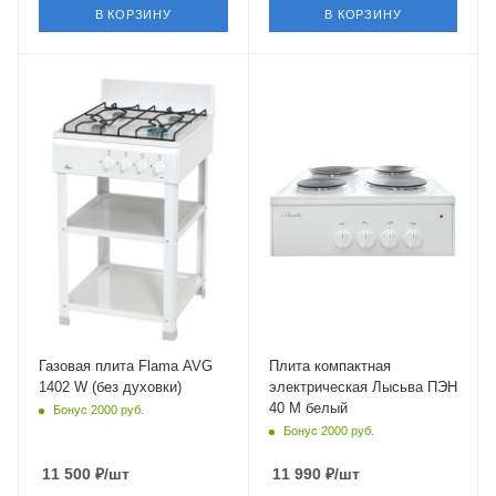
(держателей)
(держателей)
В КОРЗИНУ
В КОРЗИНУ
сталь
сталь
Глубина
Глубина
60 см
60 см
Крышка
Конвекция
Нет
Нет
Газ-контроль духовки
Крышка
Нет
Нет
Электроподжиг
Нет
Гриль
Нет
Число газовых конфорок
4
Конвекция в духовке
Нет
Газовая плита Flama AVG
Плита компактная
1402 W (без духовки)
электрическая Лысьва ПЭН
40 М белый
Бонус 2000 руб.
Бонус 2000 руб.
11 500
₽
/шт
11 990
₽
/шт