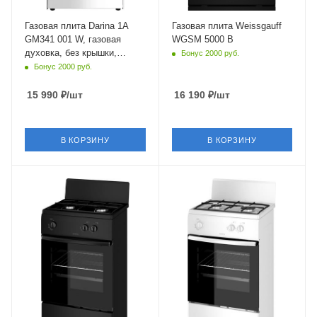
Гриль
нет
Газовая плита Darina 1A
Газовая плита Weissgauff
GM341 001 W, газовая
WGSM 5000 B
Число газовых конфорок
духовка, без крышки,
Бонус 2000 руб.
4 шт
сталь, белый
Бонус 2000 руб.
Конвекция в духовке
нет
15 990
₽
/шт
16 190
₽
/шт
Материал решеток
(держателей)
эмалированная сталь
В КОРЗИНУ
В КОРЗИНУ
Крышка
Крышка
короткий щиток
короткий щиток
Тип духовки
Тип духовки
газовая
газовая
Газ-контроль духовки
Газ-контроль духовки
есть
есть
Электроподжиг
Электроподжиг
нет
нет
Объем духовки
Объем духовки