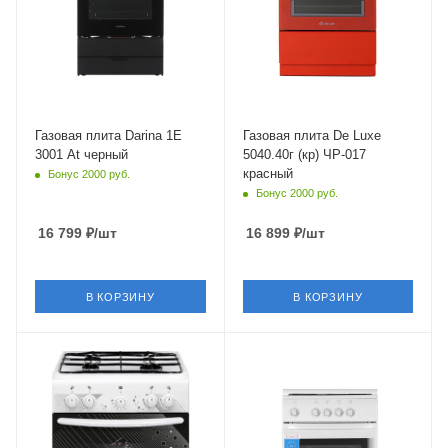
Электроподжиг
Электроподжиг
нет
есть
Объем духовки
Объем духовки
50 л
46 л
Гриль
Гриль
нет
есть
Газовая плита Darina 1E
Газовая плита De Luxe
3001 At черный
5040.40г (кр) ЧР-017
Число газовых конфорок
Число газовых конфорок
красный
Бонус 2000 руб.
4 шт
4 шт
Бонус 2000 руб.
Конвекция в духовке
Конвекция в духовке
нет
нет
16 799
₽
/шт
16 899
₽
/шт
Материал решеток
Материал решеток
(держателей)
(держателей)
сталь
чугун
В КОРЗИНУ
В КОРЗИНУ
Глубина
Глубина
56 см
50 см
Крышка
Крышка
короткий щиток
стеклянная
Тип духовки
Тип духовки
газовый
газовый