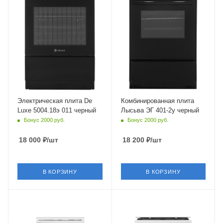
Нет
электрическая
Объем духовки
Объем духовки
46 л.
57 л
Гриль
Гриль
Нет
Нет
Класс энергопотребления
A
Материал решетки
Эмаль
Электрическая плита De
Комбинированная плита
Luxe 5004.18э 011 черный
Лысьва ЭГ 401-2у черный
Число газовых конфорок
Бонус 2000 руб.
Бонус 2000 руб.
4 шт
Конвекция в духовке
18 000
₽
/шт
18 200
₽
/шт
Нет
Материал решеток
(держателей)
В КОРЗИНУ
В КОРЗИНУ
Эмаль
Глубина
60
Материал корпуса
Крышка
эмалированная сталь
стеклянная