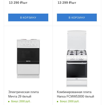
13 290
₽
/шт
13 299
₽
/шт
эмалированная сталь
Глубина
43 см
В КОРЗИНУ
В КОРЗИНУ
Конвекция
Материал корпуса
нет
эмалированная сталь
Крышка
Крышка
нет
металлическая
Объем духовки
Тип духовки
33 л
электрическая
Гриль
Объем духовки
нет
68 л
Общее количество
Гриль
нет
конфорок
2 шт
Класс энергопотребления
A
Количество уровней
Электрическая плита
Комбинированная плита
мощности
Мечта 29 белый
Hansa FCMW53000 белый
Число газовых конфорок
4 шт
Бонус 2000 руб.
Бонус 2000 руб.
4 шт