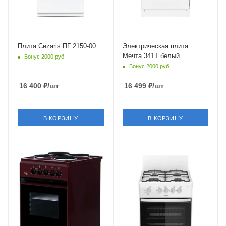
Общее количество
конфорок
3 шт
Количество уровней
Плита Cezaris ПГ 2150-00
Электрическая плита
мощности
Мечта 341Т белый
Бонус 2000 руб.
4 шт
Бонус 2000 руб.
Материал покрытия
16 400
₽
/шт
16 499
₽
/шт
панели
эмалированная сталь
Глубина
В КОРЗИНУ
В КОРЗИНУ
60 см
Конвекция
Крышка
Нет
короткий щиток
Крышка
Тип духовки
Нет
газовая
Объем духовки
Газ-контроль духовки
50 л.
есть
Гриль
Электроподжиг