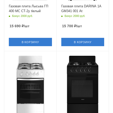
Гриль
Гриль
Нет
Нет
Газовая плита Лысьва ГП
Газовая плита DARINA 1A
400 МС СТ-2у белый
GM341 001 At
Число газовых конфорок
Число газовых конфорок
Бонус 2000 руб.
Бонус 2000 руб.
4
4
Конвекция в духовке
Конвекция в духовке
15 690
₽
/шт
15 700
₽
/шт
Нет
Нет
Материал решеток
Материал решеток
(держателей)
(держателей)
В КОРЗИНУ
В КОРЗИНУ
Сталь
Сталь
Крышка
нет
Тип духовки
газовая
Газ-контроль духовки
есть
Электроподжиг
нет
Объем духовки
59 л