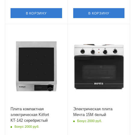
В КОРЗИНУ
В КОРЗИНУ
Конвекция
Конвекция
Нет
нет
Крышка
Крышка
Нет
нет
Объем духовки
24.6 л
Гриль
нет
Общее количество
конфорок
2 шт
Количество уровней
Плита компактная
Электрическая плита
мощности
электрическая Kitfort
Мечта 15М белый
4 шт
КТ-142 серебристый
Бонус 2000 руб.
Бонус 2000 руб.
Материал покрытия
панели