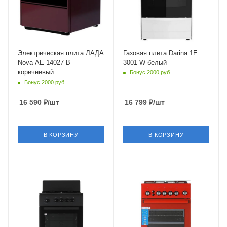
Нет
нет
Объем духовки
50 л
Гриль
нет
Электрическая плита ЛАДА
Газовая плита Darina 1E
Nova AE 14027 B
3001 W белый
Число газовых конфорок
коричневый
Бонус 2000 руб.
4 шт
Бонус 2000 руб.
Конвекция в духовке
нет
16 590
₽
/шт
16 799
₽
/шт
Материал решеток
(держателей)
сталь
В КОРЗИНУ
В КОРЗИНУ
Глубина
56 см
Крышка
Крышка
короткий щиток
стеклянная
Тип духовки
Тип духовки
газовая
газовый
Газ-контроль духовки
Газ-контроль духовки
есть
есть