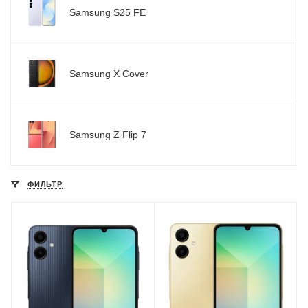
Samsung S25 FE
Samsung X Cover
Samsung Z Flip 7
ФИЛЬТР
Разрешение экрана
Объем встроенной
1600 x 720
памяти
64 Гб
Тип матрицы экрана
PLS TFT LCD
Объем оперативной
памяти
Частота обновления
4 Гб
экрана