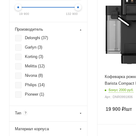
1350 Вт
Длина сетевого шн
19 900
132 900
0.62 м
Глубина
Производитель
31.5 см
Delonghi (
37
)
Garlyn (
3
)
Korting (
3
)
Melitta (
12
)
Nivona (
8
)
Кофеварка рож
Barista Compact
Philips (
14
)
Бонус 2000 руб.
Pioneer (
1
)
Арт.: DNR0991806
19 900
₽
/шт
Тип
?
Материал корпуса