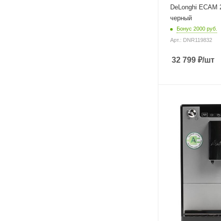
DeLonghi ECAM 
черный
Бонус 2000 руб.
Арт.: DNR119832
32 799
₽
/шт
Материал корпуса
металл