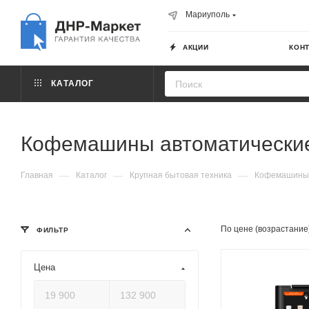
Мариуполь
АКЦИИ
КОН
КАТАЛОГ
Кофемашины автоматически
—
—
—
Главная
Каталог
Крупная бытовая техника
Кофемашины
По цене (возрастание
ФИЛЬТР
Цена
Материал корпуса
пластик
Мощность