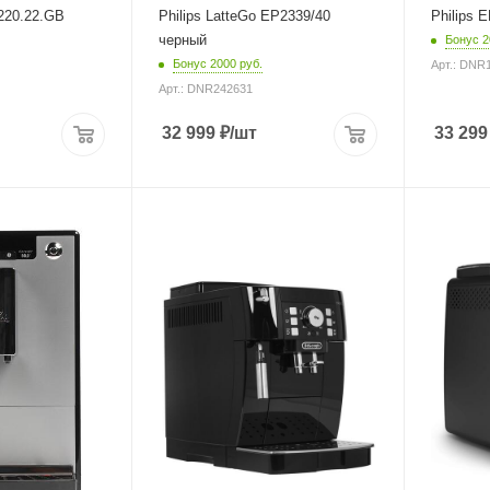
220.22.GB
Philips LatteGo EP2339/40
Philips 
черный
Бонус 2
Бонус 2000 руб.
Арт.: DNR
Арт.: DNR242631
32 999
₽
/шт
33 299
Материал корпуса
Материал 
пластик
пластик
Питание
Питание
от сети
от сети
Мощность
Мощность
1450 Вт
1500 Вт
Длина сетевого шнура
Длина сет
1.75 м
1 м
Глубина
Глубина
43 см
43.3 см