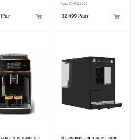
Арт.: DNR119836
₽
/шт
32 499
₽
/шт
корпуса
Материал корпуса
металл,пластик
Питание
от сети
евого шнура
ина автоматическая
Кофемашина автоматическая