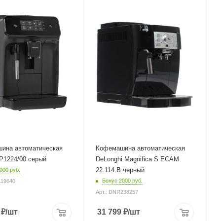
пластик
Питание
от сети
Мощность
1450 Вт
евого шнура
Длина сетевого шнура
1.75 м
Глубина
43 см
ина автоматическая
Кофемашина автоматическая
EP1224/00 серый
DeLonghi Magnifica S ECAM
22.114.B черный
000 руб.
Бонус 2000 руб.
119640
Арт.: DNR238257
₽
/шт
31 799
₽
/шт