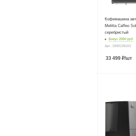
Кофемашина авт
Melitta Caffeo So
серебристый
Бонус 2000 руб.
Арт.: DNR238163
33 499
₽
/шт
Материал корпуса
пластик
Питание
от сети
Мощность
1455 Вт
Длина сетевого шн
1.1 м