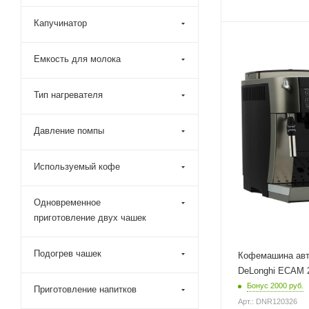
Капучинатор
Материал корпуса
пластик
Емкость для молока
Питание
от сети
Тип нагревателя
Мощность
1450 Вт
Давление помпы
Длина сетевого шн
1.75 м
Используемый кофе
Глубина
43 см
Одновременное
приготовление двух чашек
Подогрев чашек
Кофемашина авт
DeLonghi ECAM 
Бонус 2000 руб.
Приготовление напитков
Арт.: DNR120326