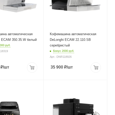
Глубина
43 см
ина автоматическая
Кофемашина автоматическая
i ECAM 350.35.W белый
DeLonghi ECAM 22.110.SB
серебристый
000 руб.
Бонус 2000 руб.
118319
Арт.: DNR118926
₽
/шт
35 900
₽
/шт
корпуса
Материал корпуса
металл,пластик
Питание
от сети
Мощность