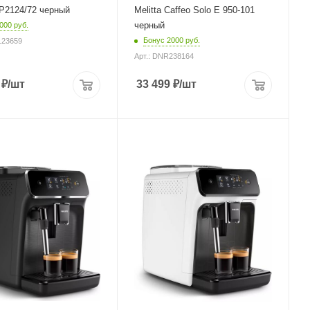
EP2124/72 черный
Melitta Caffeo Solo Е 950-101
черный
000 руб.
Бонус 2000 руб.
123659
Арт.: DNR238164
₽
/шт
33 499
₽
/шт
корпуса
Питание
от сети
Мощность
1500 Вт
Длина сетевого шнура
1 м
евого шнура
Глубина
37.1 см