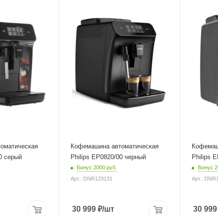
от сети
пластик
Мощность
Питание
1500 Вт
от сети
Длина сетевого шнура
Мощность
1 м
1500 Вт
Глубина
Длина сет
43.3 см
1 м
Глубина
43.3 см
оматическая
Кофемашина автоматическая
Кофемаш
0 серый
Philips EP0820/00 черный
Philips 
Бонус 2000 руб.
Бонус 2
Арт.: DNR123131
Арт.: DNR
30 999
₽
/шт
30 999