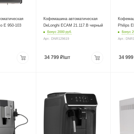
оматическая
Кофемашина автоматическая
Кофемаш
lo Е 950-103
DeLonghi ECAM 21.117.B черный
Philips 
Бонус 2000 руб.
Бонус 2
Арт.: DNR129619
Арт.: DNR
34 799
₽
/шт
34 999
Материал корпуса
Материал 
пластик
металл
Питание
Питание
от сети
от сети
Глубина
Мощность
43.3 см
1450 Вт
ура
Длина сет
1.15 м