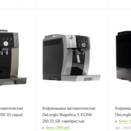
Материал 
пластик
Питание
от сети
Мощность
1450 Вт
ура
Длина сет
1.15 м
Глубина
43 см
оматическая
Кофемашина автоматическая
Кофемаш
250.33 серый
DeLonghi Magnifica S ECAM
DeLongh
250.23.SB серебристый
Бонус 2
Бонус 2000 руб.
Арт.: DNR