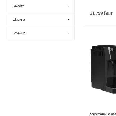
Высота
31 799
₽
/шт
Ширина
Глубина
Материал корпуса
пластик
Питание
от сети
Мощность
1450 Вт
Длина сетевого шн
1.75 м
Глубина
43 см
Кофемашина авт