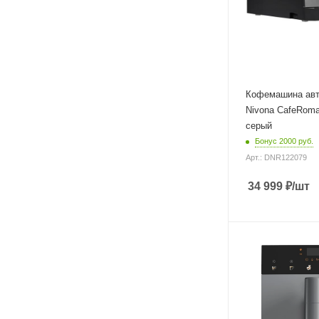
Глубина
46 см
Кофемашина авт
Nivona CafeRoma
серый
Бонус 2000 руб.
Арт.: DNR122079
34 999
₽
/шт
Материал корпуса
пластик
Мощность
1350 Вт
Длина сетевого шн