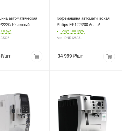
ина автоматическая
Кофемашина автоматическая
EP2220/10 черный
Philips EP1223/00 белый
000 руб.
Бонус 2000 руб.
128328
Арт.: DNR128081
₽
/шт
34 999
₽
/шт
корпуса
Материал корпуса
пластик
Питание
от сети
Мощность
1450 Вт
евого шнура
Длина сетевого шнура
1.15 м