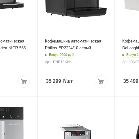
Глубина
42.9 см
оматическая
Кофемашина автоматическая
Кофемаш
tica NICR 555
Philips EP2224/10 серый
DeLongh
Бонус 2000 руб.
Бонус 2
Арт.: DNR121344
Арт.: DNR
35 299
₽
/шт
35 499
Материал корпуса
Материал 
пластик
пластик
Питание
Питание
от сети
от сети
ура
Мощность
Мощность