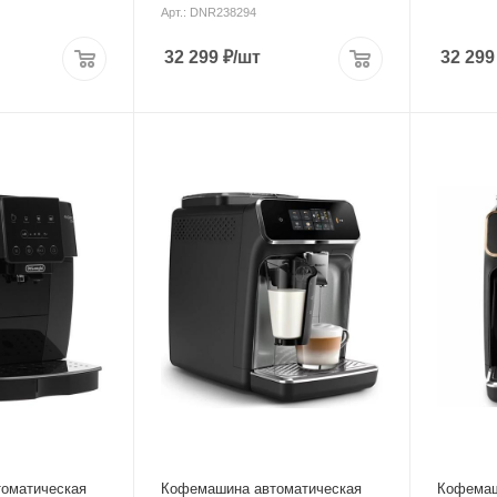
Арт.: DNR238294
32 299
₽
/шт
32 299
Материал корпуса
Материал 
металл,пластик
пластик
Питание
Питание
от сети
от сети
Мощность
Мощность
1500 Вт
1500 Вт
ура
Длина сетевого шнура
Длина сет
1 м
1.3 м
Глубина
Глубина
43.3 см
37 см
оматическая
Кофемашина автоматическая
Кофемаш