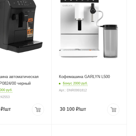
1350 Вт
Длина сетевого шнура
1.03 м
евого шнура
Глубина
39 см
ина автоматическая
Кофемашина GARLYN L500
EP0824/00 черный
Бонус 2000 руб.
000 руб.
Арт.: DNR0991812
242553
₽
/шт
30 100
₽
/шт
корпуса
Материал корпуса