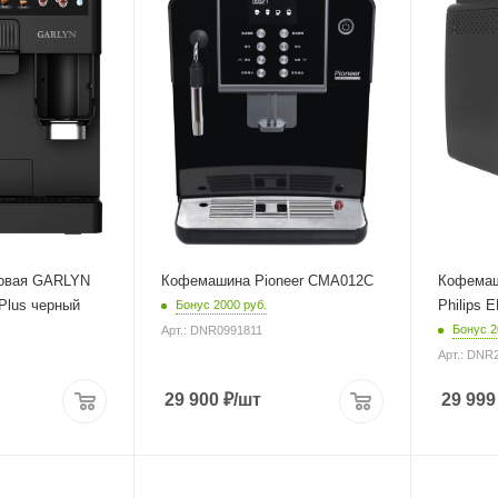
1350 Вт
от сети
ура
Длина сетевого шнура
Мощность
1,13 м
1500 Вт
Глубина
Длина сет
44 см
1.3 м
Глубина
37 см
ковая GARLYN
Кофемашина Pioneer CMA012C
Кофемаш
 Plus черный
Philips 
Бонус 2000 руб.
Бонус 2
Арт.: DNR0991811
Арт.: DNR
29 900
₽
/шт
29 999
Питание
Материал 