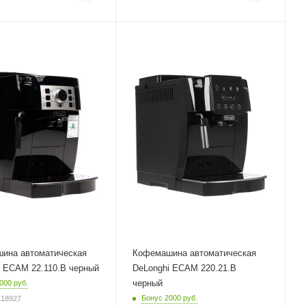
корпуса
Материал корпуса
пластик
Питание
от сети
Мощность
1450 Вт
евого шнура
Длина сетевого шнура
1.75 м
Глубина
44 см
ина автоматическая
Кофемашина автоматическая
i ECAM 22.110.B черный
DeLonghi ECAM 220.21.B
черный
000 руб.
Бонус 2000 руб.
118927