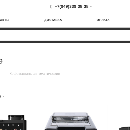
+7(949)339-38-38
ТАКТЫ
ДОСТАВКА
ОПЛАТА
е
—
Кофемашины автоматические
)
Материал корпуса
Материал 
пластик, металл
пластик
Мощность
Питание