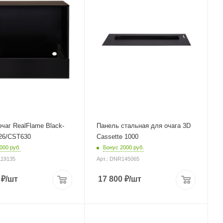
чаг RealFlame Black-
Панель стальная для очага 3D
 26/CST630
Cassette 1000
000 руб.
Бонус 2000 руб.
119135
Арт.: DNR145065
₽
/шт
17 800
₽
/шт