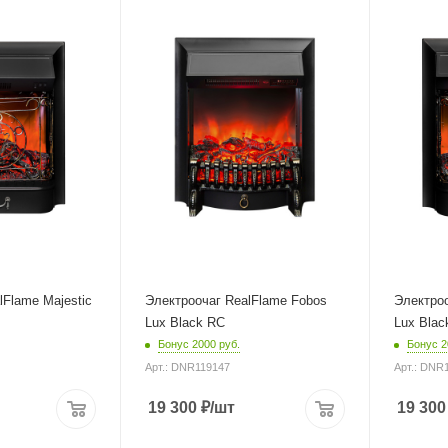
lFlame Majestic
Электроочаг RealFlame Fobos
Электроо
Lux Black RC
Lux Blac
Бонус 2000 руб.
Бонус 2
Арт.: DNR119147
Арт.: DNR
19 300
₽
/шт
19 300