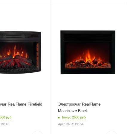
чаг RealFlame Fiirefield
Электроочаг RealFlame
Moonblaze Black
000 руб.
Бонус 2000 руб.
119143
Арт.: DNR119154