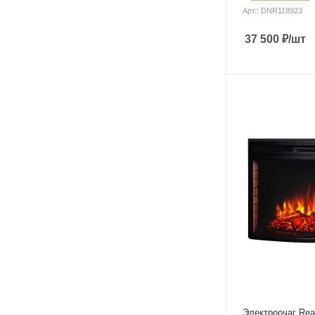
Арт.: DNR118923
37 500
₽
/шт
Электроочаг Rea