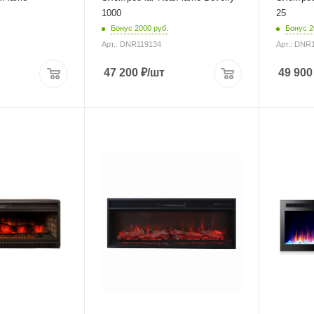
1000
25
Бонус 2000 руб.
Бонус 2
Арт.: DNR119134
Арт.: DNR
47 200
₽
/шт
49 900