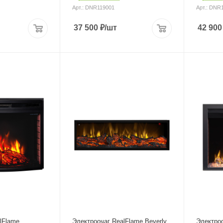
Арт.: DNR119001
Арт.: DNR
37 500
₽
/шт
42 900
lFlame
Электроочаг RealFlame Beverly
Электроо