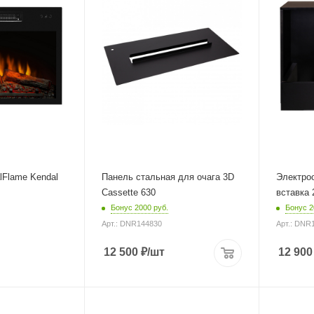
lFlame Kendal
Панель стальная для очага 3D
Электроо
Cassette 630
вставка
Бонус 2000 руб.
Бонус 2
Арт.: DNR144830
Арт.: DNR
12 500
₽
/шт
12 900