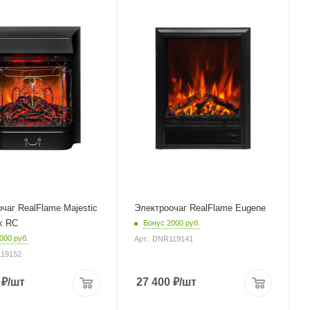
чаг RealFlame Majestic
Электроочаг RealFlame Eugene
k RC
Бонус 2000 руб.
000 руб.
Арт.: DNR119141
119152
₽
/шт
27 400
₽
/шт