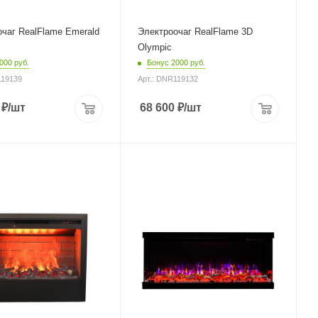
чаг RealFlame Emerald
Электроочаг RealFlame 3D
Olympic
000 руб.
Бонус 2000 руб.
119139
Арт.: DNR119132
₽
/шт
68 600
₽
/шт