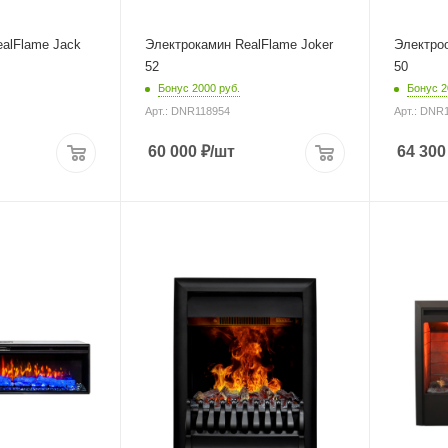
alFlame Jack
Электрокамин RealFlame Joker
Электроо
52
50
Бонус 2000 руб.
Бонус 2
Арт.: DNR118954
Арт.: DNR
60 000
₽
/шт
64 300