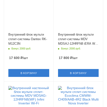
белый
Да
Мощность охлаждения
Цвет
3.5 кВт
белый
Страна бренда
Мощность охлаждения
Великобритания
3.52 кВт
Страна бренда
Китай
Внутренний блок мульти
Внутренний блок мульти
сплит-системы Dantex RK-
сплит-системы MDV
M12C3N
MDSAJ-12HRFN8 iERA Wi-
Fi
Бонус 2000 руб.
Бонус 2000 руб.
17 600
₽
/шт
17 800
₽
/шт
В КОРЗИНУ
В КОРЗИНУ
Площадь помещения
Площадь помещения
35 кв. м.
30 кв. м.
Уровень шума в/б, Дб
Уровень шума в/б, Дб
22
24