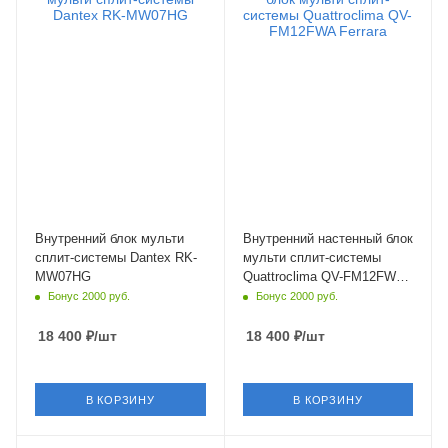
20 кв. м.
35 кв. м.
Уровень шума в/б, Дб
Уровень шума в/б, Дб
22
22
Wi-Fi управление
Wi-Fi управление
Нет
Нет
Цвет
Цвет
белый
черный
Мощность охлаждения
Мощность охлаждения
2.2 кВт
3.52 кВт
Страна бренда
Страна бренда
Великобритания
Италия
Внутренний блок мульти
Внутренний настенный блок
сплит-системы Dantex RK-
мульти сплит-системы
MW07HG
Quattroclima QV-FM12FWA
Ferrara
Бонус 2000 руб.
Бонус 2000 руб.
18 400
₽
/шт
18 400
₽
/шт
В КОРЗИНУ
В КОРЗИНУ