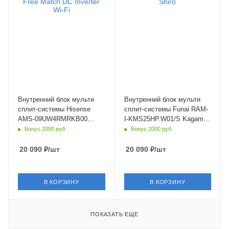
22
19
Wi-Fi управление
Wi-Fi управление
Да
Да
Цвет
Цвет
белый
белый
Мощность охлаждения
Мощность охлаждения
2.64 кВт
2.05 кВт
Страна бренда
Страна бренда
Китай
Япония
Внутренний блок мульти
Внутренний блок мульти
сплит-системы Hisense
сплит-системы Funai RAM-
AMS-09UW4RMRKB00
I-KMS25HP.W01/S Kagami
Zoom Free Match DC
Shiro
Бонус 2000 руб.
Бонус 2000 руб.
Inverter Wi-Fi
20 090
₽
/шт
20 090
₽
/шт
В КОРЗИНУ
В КОРЗИНУ
ПОКАЗАТЬ ЕЩЕ