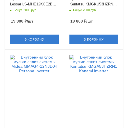
Lessar LS-MHE12KCE2B
Kentatsu KMGKU53HZRN1
Flexcool
Kumo
Бонус 2000 руб.
Бонус 2000 руб.
19 300
₽
/шт
19 600
₽
/шт
В КОРЗИНУ
В КОРЗИНУ
Площадь помещения
Площадь помещения
35 кв. м.
50 кв. м.
Уровень шума в/б, Дб
Уровень шума в/б, Дб
20
31
Wi-Fi управление
Wi-Fi управление
Опция
Опция
Цвет
Цвет
черный
белый
Мощность охлаждения
Мощность охлаждения
3.5 кВт
5.28 кВт
Страна бренда
Страна бренда