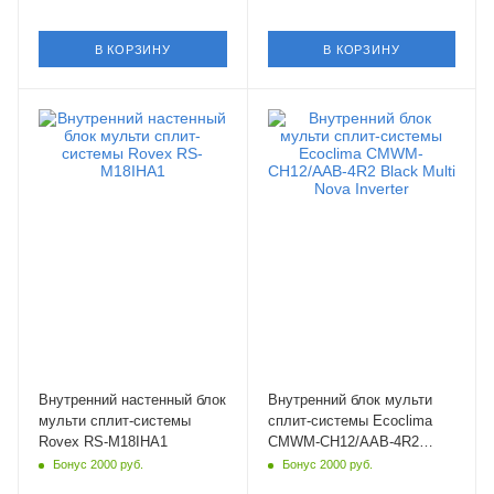
В КОРЗИНУ
В КОРЗИНУ
Площадь помещения
Площадь помещения
50 кв. м.
35 кв. м.
Уровень шума в/б, Дб
Уровень шума в/б, Дб
28
26
Wi-Fi управление
Wi-Fi управление
Опция
Да
Цвет
Цвет
белый
черный
Мощность охлаждения
Мощность охлаждения
5.27 кВт
3.51 кВт
Страна бренда
Страна бренда
Китай
Китай
Внутренний настенный блок
Внутренний блок мульти
мульти сплит-системы
сплит-системы Ecoclima
Rovex RS-M18IHA1
CMWM-CH12/AAB-4R2
Black Multi Nova Inverter
Бонус 2000 руб.
Бонус 2000 руб.