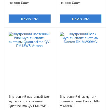
18 900
₽
/шт
19 000
₽
/шт
В КОРЗИНУ
В КОРЗИНУ
Площадь помещения
Площадь помещения
50 кв. м.
25 кв. м.
Уровень шума в/б, Дб
Уровень шума в/б, Дб
27
21
Wi-Fi управление
Wi-Fi управление
Нет
Нет
Цвет
Цвет
белый
белый
Мощность охлаждения
Мощность охлаждения
5.13 кВт
2.5 кВт
Страна бренда
Страна бренда
Китай
Великобритания
Внутренний настенный блок
Внутренний блок мульти
мульти сплит-системы
сплит-системы Dantex RK-
Quattroclima QV-FM18WB
MW09HG