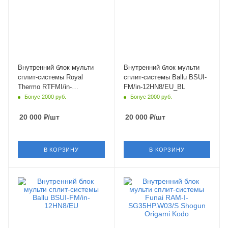
Цвет
Цвет
черный
черный
Мощность охлаждения
Мощность охлаждения
2.64 кВт
3.5 кВт
Страна бренда
Страна бренда
Италия
Китай
Внутренний блок мульти
Внутренний блок мульти
сплит-системы Royal
сплит-системы Ballu BSUI-
Thermo RTFMI/in-
FM/in-12HN8/EU_BL
09HN8/black Multi Combo
Бонус 2000 руб.
Бонус 2000 руб.
ERP DC
20 000
₽
/шт
20 000
₽
/шт
В КОРЗИНУ
В КОРЗИНУ
Площадь помещения
Площадь помещения
35 кв. м.
35 кв. м.
Уровень шума в/б, Дб
Уровень шума в/б, Дб
21
19