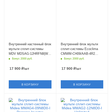
Wi-Fi управление
Wi-Fi управление
Да
Да
Цвет
Цвет
белый
черный
Мощность охлаждения
Мощность охлаждения
3.52 кВт
2.63 кВт
Страна бренда
Страна бренда
Китай
Китай
Внутренний настенный блок
Внутренний блок мульти
мульти сплит-системы
сплит-системы Ecoclima
MDV MDSAG-12HRFN8(WF)
CMWM-CH09/AAB-4R2
Infini Inverter Wi-Fi
Black Multi Nova Inverter
Бонус 2000 руб.
Бонус 2000 руб.
17 900
₽
/шт
17 900
₽
/шт
В КОРЗИНУ
В КОРЗИНУ
Площадь помещения
Площадь помещения
25 кв. м.
35 кв. м.
Уровень шума в/б, Дб
Уровень шума в/б, Дб