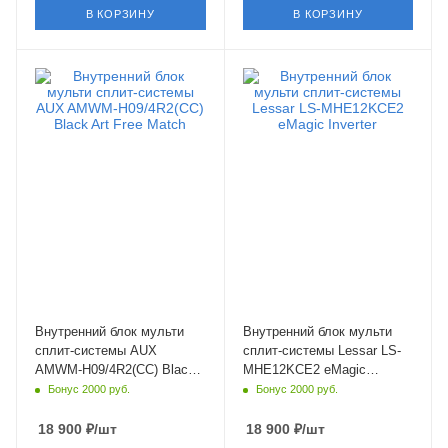
В КОРЗИНУ
В КОРЗИНУ
Площадь помещения
Площадь помещения
25 кв. м.
35 кв. м.
Уровень шума в/б, Дб
Уровень шума в/б, Дб
24
25
Wi-Fi управление
Wi-Fi управление
Опция
Нет
Цвет
Цвет
черный
белый
Мощность охлаждения
Мощность охлаждения
2.6 кВт
3.52 кВт
Страна бренда
Страна бренда
Китай
Китай
Внутренний блок мульти
Внутренний блок мульти
сплит-системы AUX
сплит-системы Lessar LS-
AMWM-H09/4R2(CC) Black
MHE12KCE2 eMagic
Art Free Match
Inverter
Бонус 2000 руб.
Бонус 2000 руб.
18 900
₽
/шт
18 900
₽
/шт