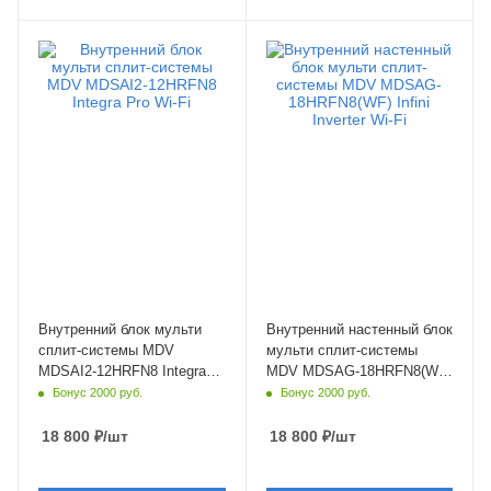
Площадь помещения
Площадь помещения
35 кв. м.
52 кв. м.
Уровень шума в/б, Дб
Уровень шума в/б, Дб
20
31
Wi-Fi управление
Wi-Fi управление
Да
Да
Цвет
Цвет
белый
белый
Мощность охлаждения
Мощность охлаждения
3.52 кВт
5.28 кВт
Страна бренда
Страна бренда
Китай
Китай
Внутренний блок мульти
Внутренний настенный блок
сплит-системы MDV
мульти сплит-системы
MDSAI2-12HRFN8 Integra
MDV MDSAG-18HRFN8(WF)
Pro Wi-Fi
Infini Inverter Wi-Fi
Бонус 2000 руб.
Бонус 2000 руб.
18 800
₽
/шт
18 800
₽
/шт