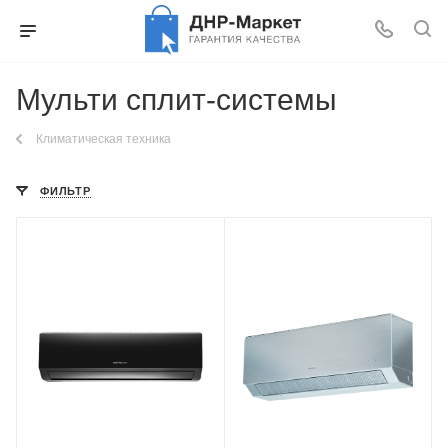
Мульти сплит-системы
Климатическая техника
ФИЛЬТР
Площадь помещения
Площадь помещения
25 кв. м.
35 кв. м.
Уровень шума в/б, Дб
Уровень шума в/б, Дб
22
24
Wi-Fi управление
Wi-Fi управление
Нет
Опция
Цвет
Цвет
черный
серый
Мощность охлаждения
Мощность охлаждения