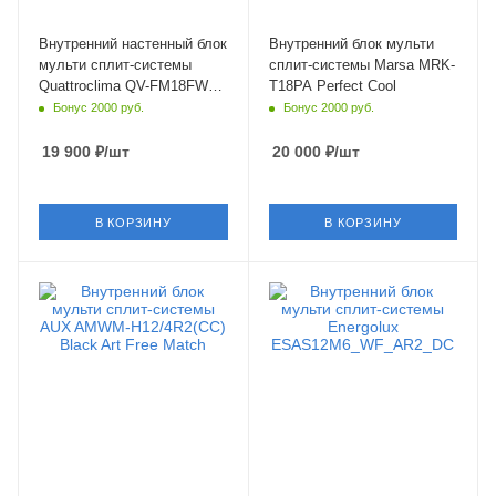
Страна бренда
Страна бренда
Италия
Китай
Внутренний настенный блок
Внутренний блок мульти
мульти сплит-системы
сплит-системы Marsa MRK-
Quattroclima QV-FM18FWA
T18PA Perfect Cool
Ferrara
Бонус 2000 руб.
Бонус 2000 руб.
19 900
₽
/шт
20 000
₽
/шт
В КОРЗИНУ
В КОРЗИНУ
Площадь помещения
Площадь помещения
35 кв. м.
35 кв. м.
Уровень шума в/б, Дб
Wi-Fi управление
24
Да
Wi-Fi управление
Цвет
Опция
белый
Цвет
Мощность охлаждения
черный
3.52 кВт