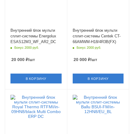
белый
белый
Мощность охлаждения
Мощность охлаждения
3.52 кВт
5.27 кВт
Страна бренда
Страна бренда
Швейцария
Китай
Внутренний блок мульти
Внутренний блок мульти
сплит-системы Energolux
сплит-системы Centek CT-
ESAS12M3_WF_AR2_DC
66AMWM-H18/4R3B(FX)
Бонус 2000 руб.
Бонус 2000 руб.
20 000
₽
/шт
20 000
₽
/шт
В КОРЗИНУ
В КОРЗИНУ
Площадь помещения
Площадь помещения
25 кв. м.
35 кв. м.
Уровень шума в/б, Дб
Уровень шума в/б, Дб
20
21
Wi-Fi управление
Wi-Fi управление
Опция
Опция