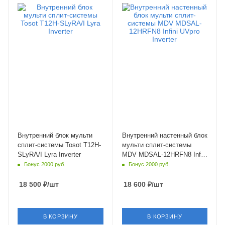
Площадь помещения
Площадь помещения
35 кв. м.
35 кв. м.
Уровень шума в/б, Дб
Уровень шума в/б, Дб
26
22
Wi-Fi управление
Wi-Fi управление
Опция
Опция
Цвет
Цвет
белый
белый
Мощность охлаждения
Мощность охлаждения
3.2 кВт
3.52 кВт
Страна бренда
Страна бренда
Китай
Китай
Внутренний блок мульти
Внутренний настенный блок
сплит-системы Tosot T12H-
мульти сплит-системы
SLyRA/I Lyra Inverter
MDV MDSAL-12HRFN8 Infini
UVpro Inverter
Бонус 2000 руб.
Бонус 2000 руб.
18 500
₽
/шт
18 600
₽
/шт
В КОРЗИНУ
В КОРЗИНУ