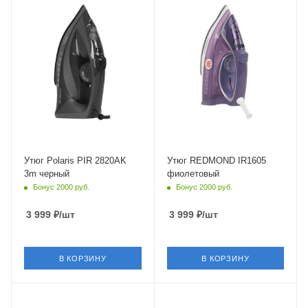
Мощность
Мощность
2800 Вт
2600 Вт
Длина сетевого шнура
Длина сетевого шнура
3 м
1.9 м
Глубина
Глубина
150 мм
164 мм
Утюг Polaris PIR 2820AK
Утюг REDMOND IR1605
3m черный
фиолетовый
Бонус 2000 руб.
Бонус 2000 руб.
3 999
₽
/шт
3 999
₽
/шт
В КОРЗИНУ
В КОРЗИНУ
Питание
Питание