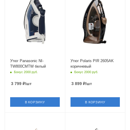
2400 Вт
2600 Вт
Глубина
Длина сетевого шнура
140 мм
3 м
Глубина
145 мм
Утюг Panasonic NI-
Утюг Polaris PIR 2605AK
TW800CMTW белый
коричневый
Бонус 2000 руб.
Бонус 2000 руб.
3 799
₽
/шт
3 899
₽
/шт
В КОРЗИНУ
В КОРЗИНУ
Питание
Питание
от сети
от сети