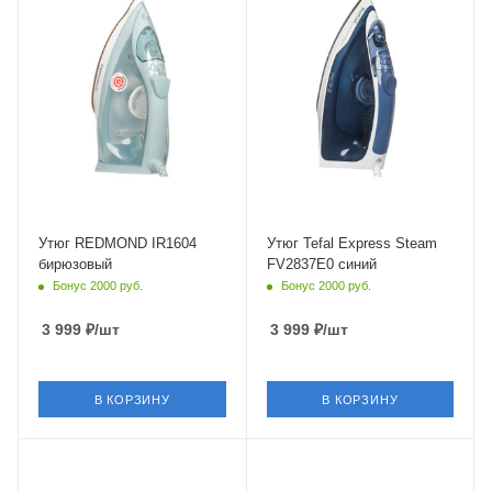
Мощность
Мощность
2400 Вт
2400 Вт
Длина сетевого шнура
Длина сетевого шнура
1.9 м
1.9 м
Глубина
Глубина
145 мм
180 мм
Утюг REDMOND IR1604
Утюг Tefal Express Steam
бирюзовый
FV2837E0 синий
Бонус 2000 руб.
Бонус 2000 руб.
3 999
₽
/шт
3 999
₽
/шт
В КОРЗИНУ
В КОРЗИНУ
Питание
Питание
от сети
от сети