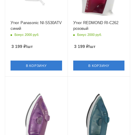
Утюг Panasonic NI-S530ATV
Утюг REDMOND RI-C262
синий
розовый
Бонус 2000 руб.
Бонус 2000 руб.
3 199
₽
/шт
3 199
₽
/шт
В КОРЗИНУ
В КОРЗИНУ
Питание
Питание
от сети
от сети
Мощность
Мощность
2400 Вт
2300 Вт
Длина сетевого шнура
Длина сетевого шнура
1.9 м
1.9 м
Глубина
Глубина
284 мм
284 мм