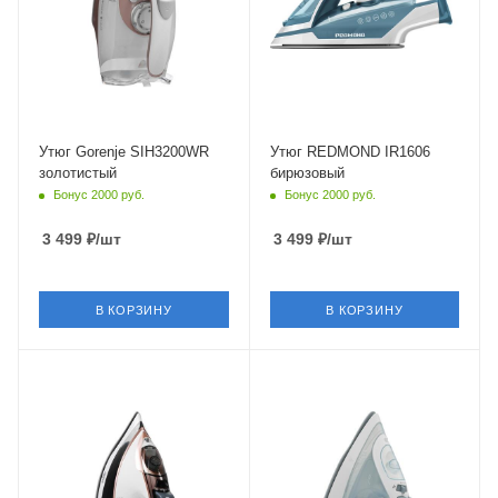
Глубина
Глубина
145 мм
150 мм
Утюг Gorenje SIH3200WR
Утюг REDMOND IR1606
золотистый
бирюзовый
Бонус 2000 руб.
Бонус 2000 руб.
3 499
₽
/шт
3 499
₽
/шт
В КОРЗИНУ
В КОРЗИНУ
Питание
Питание
от сети
от сети
Мощность
Мощность
2800 Вт
2400 Вт
Длина сетевого шнура
Длина сетевого шнура