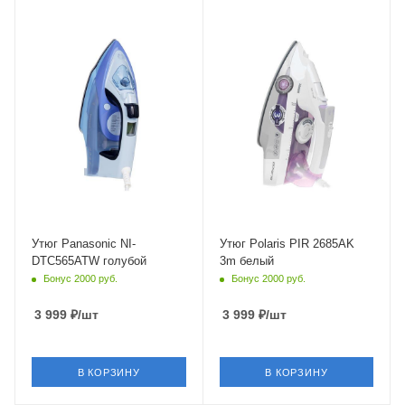
Питание
Питание
от сети
от сети
Мощность
Мощность
2400 Вт
2600 Вт
Длина сетевого шнура
Длина сетевого шнура
1.9 м
3 м
Глубина
Глубина
185 мм
150 мм
Утюг Panasonic NI-
Утюг Polaris PIR 2685AK
DTC565ATW голубой
3m белый
Бонус 2000 руб.
Бонус 2000 руб.
3 999
₽
/шт
3 999
₽
/шт
В КОРЗИНУ
В КОРЗИНУ