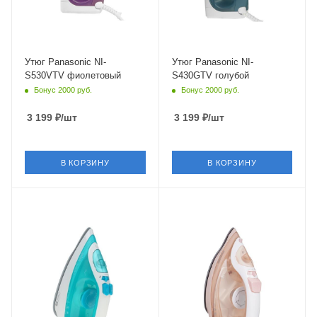
Утюг Panasonic NI-
Утюг Panasonic NI-
S530VTV фиолетовый
S430GTV голубой
Бонус 2000 руб.
Бонус 2000 руб.
3 199
₽
/шт
3 199
₽
/шт
В КОРЗИНУ
В КОРЗИНУ
Питание
Питание
от сети
от сети
Мощность
Мощность
2350 Вт
2400 Вт
Длина сетевого шнура
Длина сетевого шнура
2 м
1.8 м
Глубина
Глубина