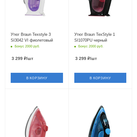
117 мм
Утюг Braun Texstyle 3
Утюг Braun TexStyle 1
SI3042 VI фиолетовый
SI1070PU черный
Бонус 2000 руб.
Бонус 2000 руб.
3 299
₽
/шт
3 299
₽
/шт
В КОРЗИНУ
В КОРЗИНУ
Питание
Питание
от сети
от сети
Мощность
Мощность
2300 Вт
2400 Вт
Длина сетевого шнура
Длина сетевого шнура
1.9 м
2 м