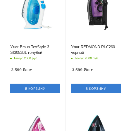
3 м
Глубина
175 мм
Утюг Braun TexStyle 3
Утюг REDMOND RI-C260
SI3053BL голубой
черный
Бонус 2000 руб.
Бонус 2000 руб.
3 599
₽
/шт
3 599
₽
/шт
В КОРЗИНУ
В КОРЗИНУ
Питание
Питание
от сети
от сети
Мощность
Мощность
2400 Вт
2200 Вт