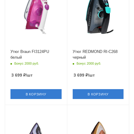
Длина сетевого шнура
Длина сетевого шнура
2 м
3 м
Глубина
Глубина
290 мм
140 мм
Утюг Braun FI3124PU
Утюг REDMOND RI-C268
белый
черный
Бонус 2000 руб.
Бонус 2000 руб.
3 699
₽
/шт
3 699
₽
/шт
В КОРЗИНУ
В КОРЗИНУ
Питание
Питание
от сети
от сети
Мощность
Мощность
2400 Вт
2400 Вт