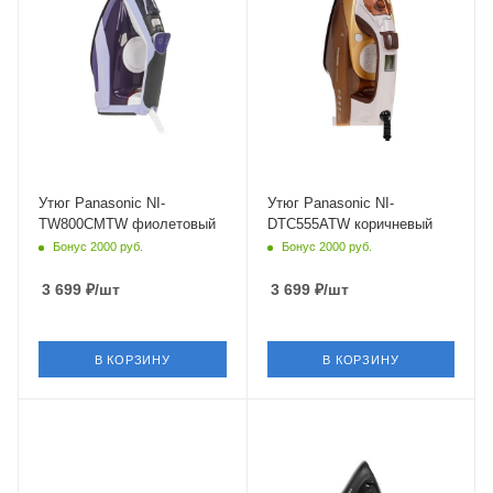
Глубина
Длина сетевого шнура
140 мм
1.8 м
Глубина
177 мм
Утюг Panasonic NI-
Утюг Panasonic NI-
TW800CMTW фиолетовый
DTC555ATW коричневый
Бонус 2000 руб.
Бонус 2000 руб.
3 699
₽
/шт
3 699
₽
/шт
В КОРЗИНУ
В КОРЗИНУ
Питание
Питание
от сети
от сети
Мощность
Мощность