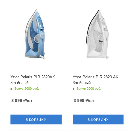
Питание
Питание
от сети
от сети
Мощность
Мощность
2800 Вт
2800 Вт
Длина сетевого шнура
Длина сетевого шнура
3 м
3 м
Глубина
Глубина
152 мм
150 мм
Утюг Polaris PIR 2820AK
Утюг Polaris PIR 2820 AK
3m белый
3m белый
Бонус 2000 руб.
Бонус 2000 руб.
3 999
₽
/шт
3 999
₽
/шт
В КОРЗИНУ
В КОРЗИНУ