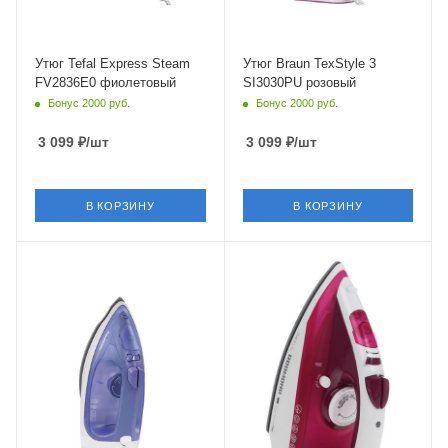
Утюг Tefal Express Steam
Утюг Braun TexStyle 3
FV2836E0 фиолетовый
SI3030PU розовый
Бонус 2000 руб.
Бонус 2000 руб.
3 099
₽
/шт
3 099
₽
/шт
В КОРЗИНУ
В КОРЗИНУ
Питание
Питание
от сети
от сети
Мощность
Мощность
2400 Вт
2400 Вт
Длина сетевого шнура
Длина сетевого шнура
1.9 м
1.8 м
Глубина
Глубина
134 мм
150 мм