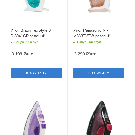
145 мм
177 мм
Утюг Braun TexStyle 3
Утюг Panasonic NI-
SI3041GR зеленый
M333TVTW розовый
Бонус 2000 руб.
Бонус 2000 руб.
3 199
₽
/шт
3 299
₽
/шт
В КОРЗИНУ
В КОРЗИНУ
Питание
Питание
от сети
от сети
Мощность
Мощность
2350 Вт
2000 Вт
Длина сетевого шнура
Длина сетевого шнура
2 м
2 м
Глубина