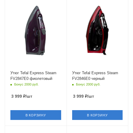
от сети
от сети
Мощность
Мощность
2400 Вт
2400 Вт
Длина сетевого шнура
Длина сетевого шнура
1.9 м
1.9 м
Глубина
Глубина
150 мм
150 мм
Утюг Tefal Express Steam
Утюг Tefal Express Steam
FV2847E0 фиолетовый
FV2846E0 черный
Бонус 2000 руб.
Бонус 2000 руб.
3 999
₽
/шт
3 999
₽
/шт
В КОРЗИНУ
В КОРЗИНУ