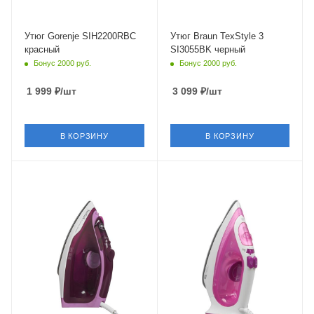
Утюг Gorenje SIH2200RBC
Утюг Braun TexStyle 3
красный
SI3055BK черный
Бонус 2000 руб.
Бонус 2000 руб.
1 999
₽
/шт
3 099
₽
/шт
В КОРЗИНУ
В КОРЗИНУ
Питание
Питание
от сети
от сети
Мощность
Мощность
2400 Вт
2300 Вт
Длина сетевого шнура
Длина сетевого шнура
1.9 м
2 м
Глубина
138 мм