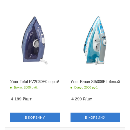
Питание
Питание
от сети
от сети
Мощность
Мощность
2200 Вт
2600 Вт
Длина сетевого шнура
Длина сетевого шнура
1.9 м
2 м
Глубина
Глубина
134 мм
160 мм
Утюг Tefal FV2C60E0 серый
Утюг Braun SI5006BL белый
Бонус 2000 руб.
Бонус 2000 руб.
4 199
₽
/шт
4 299
₽
/шт
В КОРЗИНУ
В КОРЗИНУ