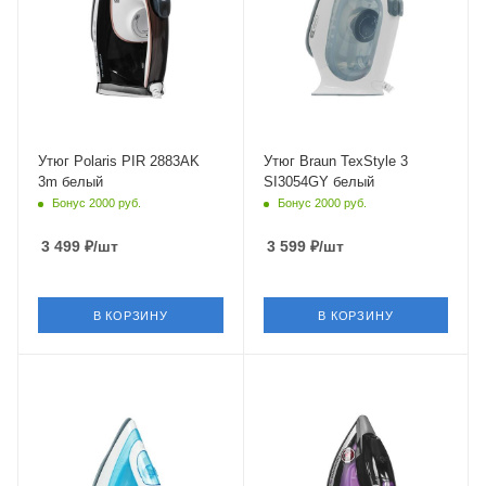
3 м
2 м
Глубина
150 мм
Утюг Polaris PIR 2883AK
Утюг Braun TexStyle 3
3m белый
SI3054GY белый
Бонус 2000 руб.
Бонус 2000 руб.
3 499
₽
/шт
3 599
₽
/шт
В КОРЗИНУ
В КОРЗИНУ
Питание
от сети
Мощность
2500 Вт
Длина сетевого шнура