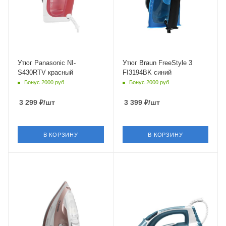
Глубина
Глубина
284 мм
140 мм
Утюг Panasonic NI-
Утюг Braun FreeStyle 3
S430RTV красный
FI3194BK синий
Бонус 2000 руб.
Бонус 2000 руб.
3 299
₽
/шт
3 399
₽
/шт
В КОРЗИНУ
В КОРЗИНУ
Питание
Питание
от сети
от сети
Мощность
Мощность
3200 Вт
2600 Вт
Длина сетевого шнура
Длина сетевого шнура
2.3 м
1.9 м