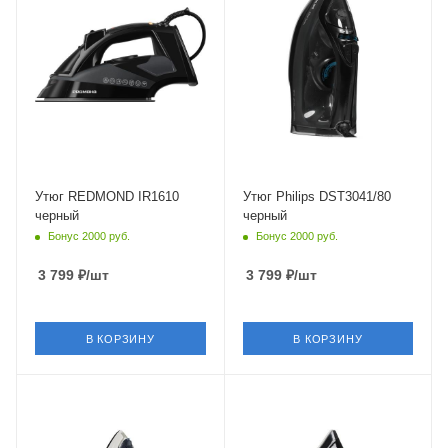
3000 Вт
2600 Вт
Длина сетевого шнура
Длина сетевого шнура
3 м
1.9 м
Глубина
Глубина
165 мм
143 мм
Утюг REDMOND IR1610
Утюг Philips DST3041/80
черный
черный
Бонус 2000 руб.
Бонус 2000 руб.
3 799
₽
/шт
3 799
₽
/шт
В КОРЗИНУ
В КОРЗИНУ
Питание
Питание
от сети
от сети
Мощность
Мощность