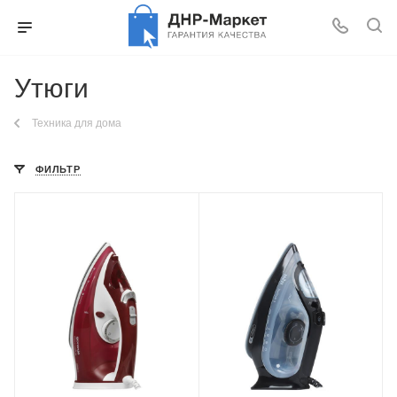
Утюги
Техника для дома
ФИЛЬТР
Питание
Питание
от сети
от сети
Мощность
Мощность
2200 Вт
2400 Вт
Длина сетевого шнура
Длина сетевого шнура
2.5 м
2 м
Глубина
Глубина
145 мм
150 мм